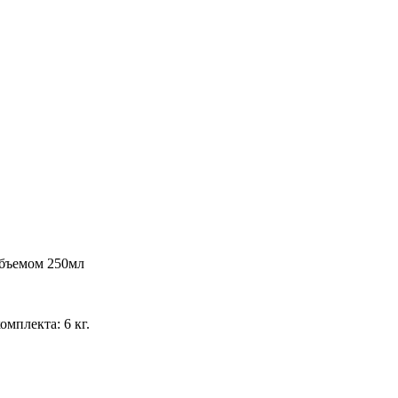
объемом 250мл
мплекта: 6 кг.