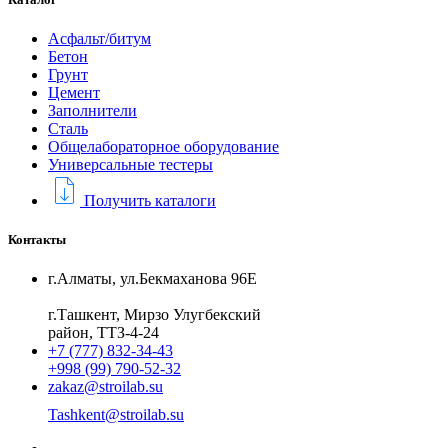
Асфальт/битум
Бетон
Грунт
Цемент
Заполнители
Сталь
Общелабораторное оборудование
Универсальные тестеры
Получить каталоги
Контакты
г.Алматы, ул.Бекмаханова 96Е
г.Ташкент, Мирзо Улугбекский
район, ТТЗ-4-24
+7 (777) 832-34-43
+998 (99) 790-52-32
zakaz@stroilab.su
Tashkent@stroilab.su