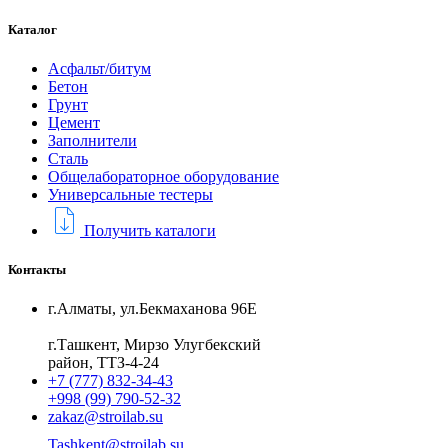
Каталог
Асфальт/битум
Бетон
Грунт
Цемент
Заполнители
Сталь
Общелабораторное оборудование
Универсальные тестеры
Получить каталоги
Контакты
г.Алматы, ул.Бекмаханова 96Е
г.Ташкент, Мирзо Улугбекский
район, ТТЗ-4-24
+7 (777) 832-34-43
+998 (99) 790-52-32
zakaz@stroilab.su
Tashkent@stroilab.su