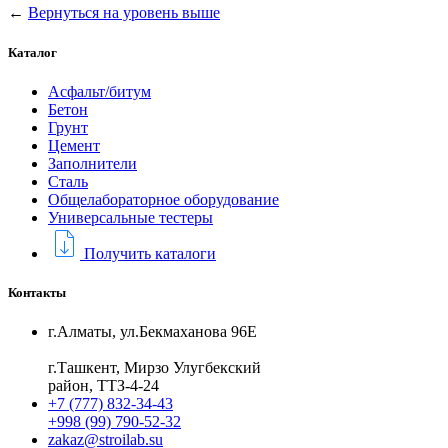
←
Вернуться на уровень выше
Каталог
Асфальт/битум
Бетон
Грунт
Цемент
Заполнители
Сталь
Общелабораторное оборудование
Универсальные тестеры
Получить каталоги
Контакты
г.Алматы, ул.Бекмаханова 96Е
г.Ташкент, Мирзо Улугбекский
район, ТТЗ-4-24
+7 (777) 832-34-43
+998 (99) 790-52-32
zakaz@stroilab.su