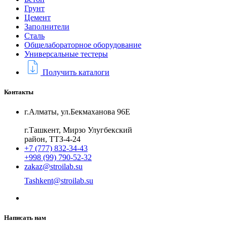
Грунт
Цемент
Заполнители
Сталь
Общелабораторное оборудование
Универсальные тестеры
Получить каталоги
Контакты
г.Алматы, ул.Бекмаханова 96Е
г.Ташкент, Мирзо Улугбекский
район, ТТЗ-4-24
+7 (777) 832-34-43
+998 (99) 790-52-32
zakaz@stroilab.su
Tashkent@stroilab.su
Написать нам