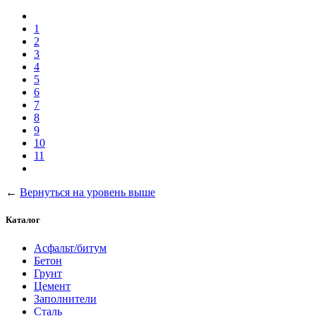
1
2
3
4
5
6
7
8
9
10
11
←
Вернуться на уровень выше
Каталог
Асфальт/битум
Бетон
Грунт
Цемент
Заполнители
Сталь