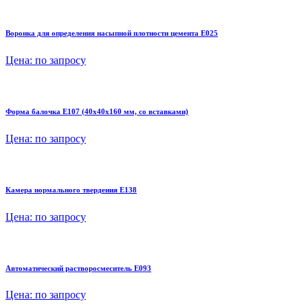
Воронка для определения насыпной плотности цемента E025
Цена:
по запросу
Форма балочка E107 (40х40х160 мм, со вставками)
Цена:
по запросу
Камера нормального твердения E138
Цена:
по запросу
Автоматический растворосмеситель E093
Цена:
по запросу