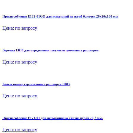
Приспособление E172-01GO для испытаний на изгиб балочек 20x20x100 мм
Цена:
по запросу
Воронка E038 для определения текучести цементных растворов
Цена:
по запросу
Консистометр строительных растворов E083
Цена:
по запросу
Приспособление E171-01 для испытаний на сжатие кубов 70,7 мм.
Цена:
по запросу