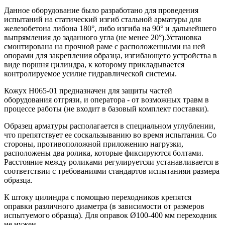
Данное оборудование было разработано для проведения
испытаний на статический изгиб стальной арматуры для
железобетона либона 180°, либо изгиба на 90° и дальнейшего
выпрямления до заданного угла (не менее 20°).Установка
смонтирована на прочной раме с расположенными на ней
опорами для закрепления образца, изгибающего устройства в
виде поршня цилиндра, к которому прикладывается
контролируемое усилие гидравлической системы.
Кожух H065-01 предназначен для защиты частей
оборудования отгрязи, и оператора - от возможных травм в
процессе работы (не входит в базовый комплект поставки).
Образец арматуры располагается в специальном углублении,
что препятствует ее соскальзыванию во время испытания. Со
стороны, противоположной приложению нагрузки,
расположены два ролика, которые фиксируются болтами.
Расстояние между роликами регулируетсяи устанавливается в
соответствии с требованиями стандартов испытанияи размера
образца.
К штоку цилиндра с помощью переходников крепятся
оправки различного диаметра (в зависимости от размеров
испытуемого образца). Для оправок Ø100-400 мм переходник
не нужен.