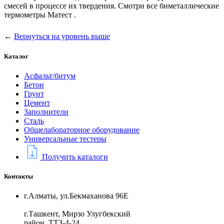
смесей в процессе их твердения. Смотри все биметаллические
термометры Матест .
←
Вернуться на уровень выше
Каталог
Асфальт/битум
Бетон
Грунт
Цемент
Заполнители
Сталь
Общелабораторное оборудование
Универсальные тестеры
Получить каталоги
Контакты
г.Алматы, ул.Бекмаханова 96Е
г.Ташкент, Мирзо Улугбекский
район, ТТЗ-4-24