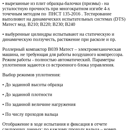
• вырезанные из плит образцы-балочки (призмы) - на
усталостную прочность при многократном изгибе 4-х
точечным методом по ПНСТ 135-2016 . Тестирование
выполняют на динамических испытательных системах (DTS)
Матест мод. B210; B220; B230; B240
• выбуренные цилиндры испытывают на статическую и
динамическую ползучесть, растяжение при расколе и пр.
Роллерный компактор B039 Матест – электромеханическая
машина, не требующая для работы воздушного компрессора.
Режим работы - полностью автоматический. Параметры
уплотнения задаются со встроенного блока управления.
Выбор режимов уплотнения:
• До заданной высоты образца
• До заданной плотности
• По заданной величине нагружения
• По числу проходов вальца
Отображение в ходе испытания и фиксация в отчете
следующих данных: по каждому проходу вальца – номер