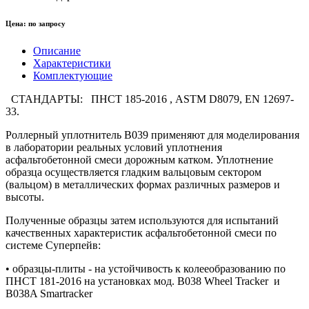
Цена:
по запросу
Описание
Характеристики
Комплектующие
СТАНДАРТЫ: ПНСТ 185-2016 , ASTM D8079, EN 12697-
33.
Роллерный уплотнитель B039 применяют для моделирования
в лаборатории реальных условий уплотнения
асфальтобетонной смеси дорожным катком. Уплотнение
образца осуществляется гладким вальцовым сектором
(вальцом) в металлических формах различных размеров и
высоты.
Полученные образцы затем используются для испытаний
качественных характеристик асфальтобетонной смеси по
системе Суперпейв:
• образцы-плиты - на устойчивость к колееобразованию по
ПНСТ 181-2016 на установках мод. B038 Wheel Tracker и
B038A Smartracker