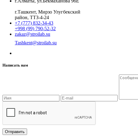
г.Алматы, ул.Бекмаханова 96Е
г.Ташкент, Мирзо Улугбекский
район, ТТЗ-4-24
+7 (777) 832-34-43
+998 (99) 790-52-32
zakaz@stroilab.su
Tashkent@stroilab.su
Написать нам